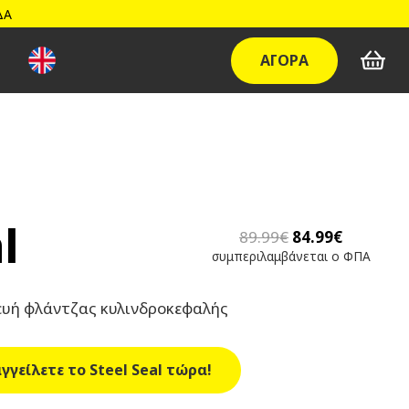
ΔΑ
ΑΓΟΡΑ
l
Original
Η
89.99
€
84.99
€
price
τρέχουσ
συμπεριλαμβάνεται ο ΦΠΑ
was:
τιμή
89.99€.
είναι:
ευή φλάντζας κυλινδροκεφαλής
84.99€.
γγείλετε το Steel Seal τώρα!